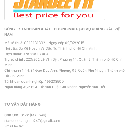
CÔNG TY TNHH SẢN XUẤT THƯƠNG MẠI DỊCH VỤ QUẢNG CÁO VIỆT
NAM
Mã số thuế: 0313131392 – Ngày cấp 09/02/2015
Nơi cấp: Sở Kế Hoạch Và Đầu Tư Thành phố Hồ Chí Minh.
Điện thoại: 028 668 13 404
Trụ sở chính: 220/202 Lê Văn Sỹ , Phường 14, Quận 3, Thành phố Hồ Chí
Minh
Chi nhánh 1: 14/31 Đào Duy Anh, Phường 09, Quận Phú Nhuận, Thành phố
Hồ Chí Minh.
Tài khoản doanh nghiệp: 199208509
Ngân hàng ACB PGD Hồ Văn Huê. Chi Nhánh Nguyễn Văn Trỗi.
TƯ VẤN ĐẶT HÀNG
098.999.6172
(Ms Trâm)
standeequangcao247@gmail.com
Email hỗ trợ