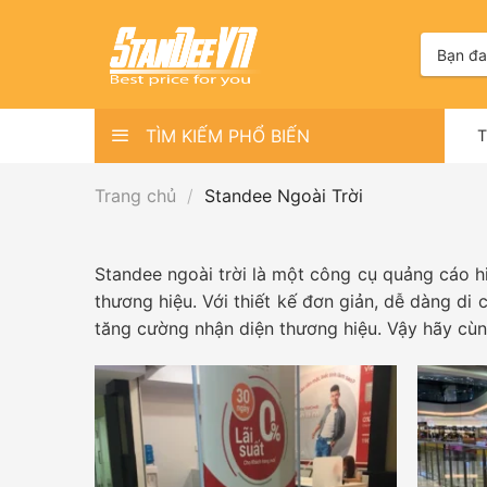
Skip
to
Tìm
kiếm:
content
TÌM KIẾM PHỔ BIẾN
Trang chủ
/
Standee Ngoài Trời
Standee ngoài trời là một công cụ quảng cáo hi
thương hiệu. Với thiết kế đơn giản, dễ dàng di 
tăng cường nhận diện thương hiệu. Vậy hãy cùn