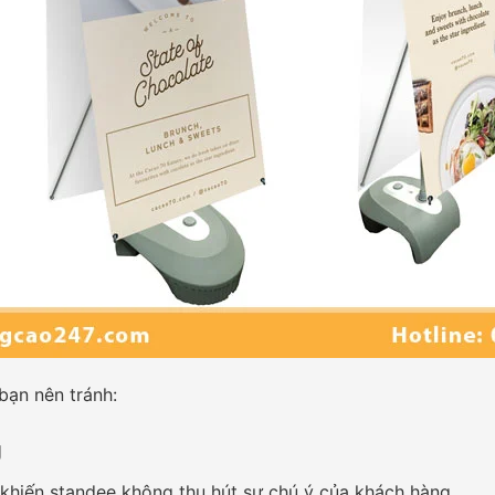
bạn nên tránh:
g
 khiến standee không thu hút sự chú ý của khách hàng.