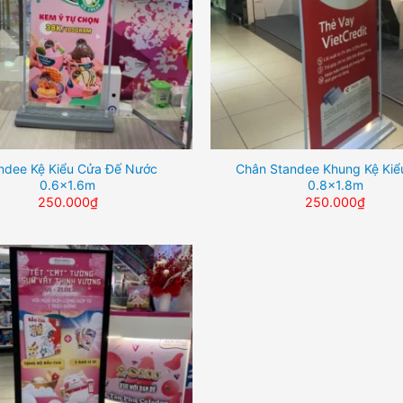
ndee Kệ Kiểu Cửa Đế Nước
Chân Standee Khung Kệ Kiể
0.6×1.6m
0.8×1.8m
250.000
₫
250.000
₫