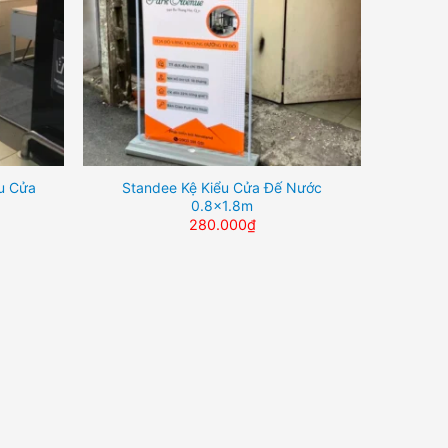
u Cửa
Standee Kệ Kiểu Cửa Đế Nước
0.8×1.8m
280.000
₫