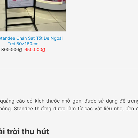
tandee Chân Sắt Tốt Để Ngoài
Trời 60x160cm
Giá
Giá
800.000
₫
650.000
₫
gốc
hiện
là:
tại
800.000₫.
là:
650.000₫.
 quảng cáo có kích thước nhỏ gọn, được sử dụng để trưn
hông. Standee thường được làm từ các vật liệu nhẹ, bền đẹ
i trời thu hút