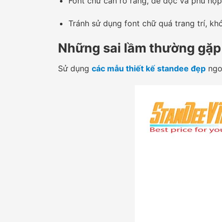
Font chữ cần rõ ràng, dễ đọc và phù hợp
Tránh sử dụng font chữ quá trang trí, k
Những sai lầm thường gặp 
Sử dụng
các mẫu thiết kế standee đẹp
ngoà