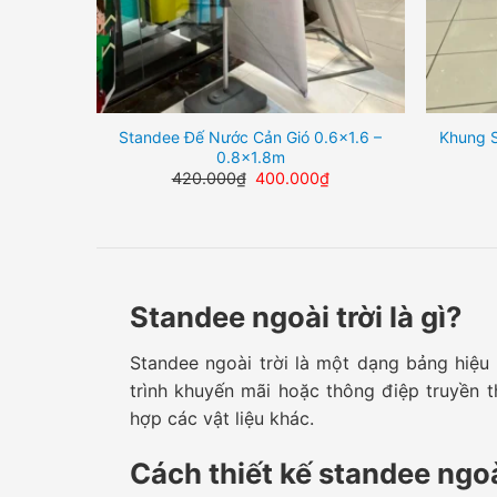
Standee Đế Nước Cản Gió 0.6×1.6 –
Khung S
0.8×1.8m
Giá
Giá
420.000
₫
400.000
₫
gốc
hiện
là:
tại
420.000₫.
là:
400.000₫.
Standee ngoài trời là gì?
Standee ngoài trời là một dạng bảng hiệu
trình khuyến mãi hoặc thông điệp truyền t
hợp các vật liệu khác.
Cách thiết kế standee ngoà