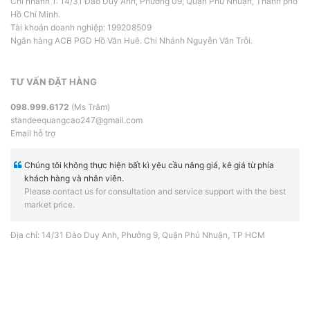
Chi nhánh 1: 14/31 Đào Duy Anh, Phường 09, Quận Phú Nhuận, Thành phố
Hồ Chí Minh.
Tài khoản doanh nghiệp: 199208509
Ngân hàng ACB PGD Hồ Văn Huê. Chi Nhánh Nguyễn Văn Trỗi.
TƯ VẤN ĐẶT HÀNG
098.999.6172
(Ms Trâm)
standeequangcao247@gmail.com
Email hỗ trợ
Chúng tôi không thực hiện bất kì yêu cầu nâng giá, kê giá từ phía
khách hàng và nhân viên.
Please contact us for consultation and service support with the best
market price.
Địa chỉ: 14/31 Đào Duy Anh, Phưởng 9, Quận Phú Nhuận, TP HCM