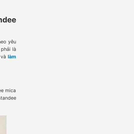
ndee
heo yêu
phải là
ế và
làm
ee mica
standee