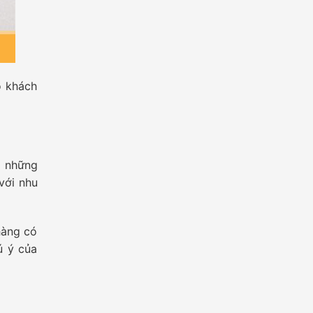
o khách
a những
với nhu
hàng có
ú ý của