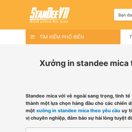
Skip
to
Tìm
kiếm:
content
TÌM KIẾM PHỔ BIẾN
Xưởng in standee mica 
Standee mica với vẻ ngoài sang trọng, tinh tế
thành một lựa chọn hàng đầu cho các chiến dị
một
xưởng in standee mica theo yêu cầu
uy t
vị chuyên nghiệp, đảm bảo sự hài lòng tuyệt đố