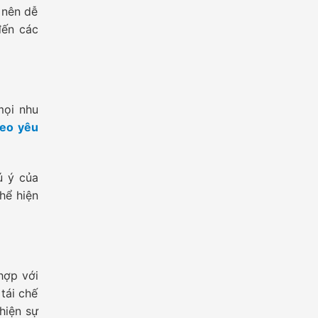
 nên dễ
đến các
mọi nhu
heo yêu
ú ý của
hể hiện
hợp với
 tái chế
hiện sự