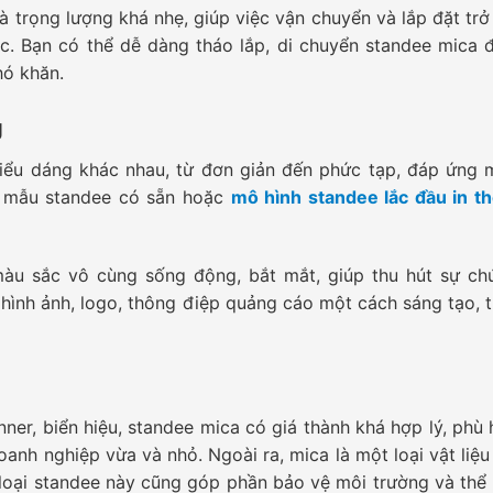
 trọng lượng khá nhẹ, giúp việc vận chuyển và lắp đặt trở
hác. Bạn có thể dễ dàng tháo lắp, di chuyển standee mica 
hó khăn.
g
kiểu dáng khác nhau, từ đơn giản đến phức tạp, đáp ứng 
c mẫu standee có sẵn hoặc
mô hình standee lắc đầu in t
màu sắc vô cùng sống động, bắt mắt, giúp thu hút sự ch
c hình ảnh, logo, thông điệp quảng cáo một cách sáng tạo, t
nner, biển hiệu, standee mica có giá thành khá hợp lý, phù 
oanh nghiệp vừa và nhỏ. Ngoài ra, mica là một loại vật liệu
 loại standee này cũng góp phần bảo vệ môi trường và thể 