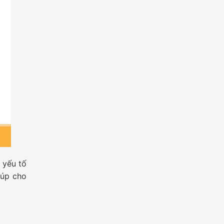
 yếu tố
iúp cho