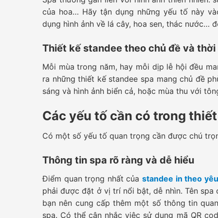
của hoa… Hãy tận dụng những yếu tố này và
dụng hình ảnh về lá cây, hoa sen, thác nước… để
Thiết kế standee theo chủ đề và thời
Mỗi mùa trong năm, hay mỗi dịp lễ hội đều ma
ra những thiết kế standee spa mang chủ đề p
sáng và hình ảnh biển cả, hoặc mùa thu với tô
Các yếu tố cần có trong thiế
Có một số yếu tố quan trọng cần được chú trọn
Thông tin spa rõ ràng và dễ hiểu
Điểm quan trọng nhất của
standee in theo yê
phải được đặt ở vị trí nổi bật, dễ nhìn. Tên sp
bạn nên cung cấp thêm một số thông tin quan t
spa. Có thể cân nhắc việc sử dụng mã QR cod