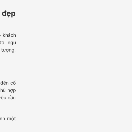
 đẹp
o khách
đội ngũ
 tượng,
 đến cổ
phù hợp
yêu cầu
ành một