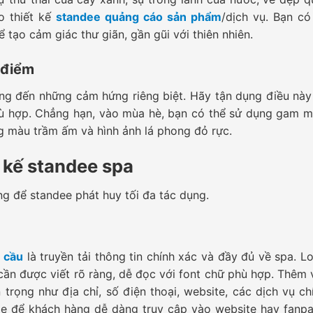
o thiết kế
standee quảng cáo sản phẩm
/dịch vụ. Bạn có
 tạo cảm giác thư giãn, gần gũi với thiên nhiên.
 điểm
ng đến những cảm hứng riêng biệt. Hãy tận dụng điều này
hù hợp. Chẳng hạn, vào mùa hè, bạn có thể sử dụng gam m
ng màu trầm ấm và hình ảnh lá phong đỏ rực.
t kế standee spa
g để standee phát huy tối đa tác dụng.
u cầu
là truyền tải thông tin chính xác và đầy đủ về spa. L
a cần được viết rõ ràng, dễ đọc với font chữ phù hợp. Thêm
rọng như địa chỉ, số điện thoại, website, các dịch vụ ch
e để khách hàng dễ dàng truy cập vào website hay fanp