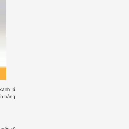
xanh lá
ấn bằng
uyến rũ