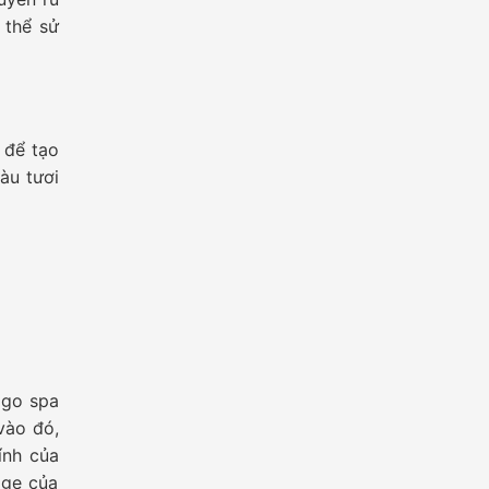
 thể sử
 để tạo
àu tươi
ogo spa
 vào đó,
ính của
age của