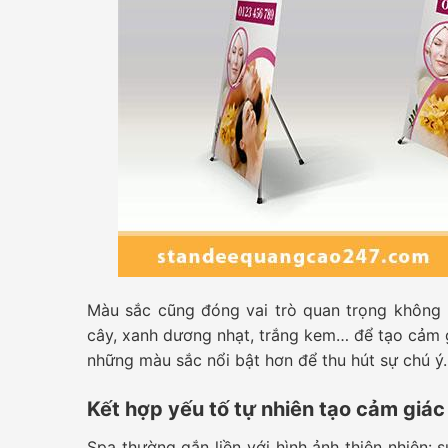
Màu sắc cũng đóng vai trò quan trọng không 
cây, xanh dương nhạt, trắng kem… để tạo cảm g
những màu sắc nổi bật hơn để thu hút sự chú ý.
Kết hợp yếu tố tự nhiên tạo cảm giác
Spa thường gắn liền với hình ảnh thiên nhiên: 