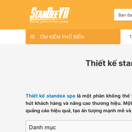
Skip
to
Tìm
kiếm:
content
TÌM KIẾM PHỔ BIẾN
Thiết kế st
Thiết kế standee spa
là một phần không thể t
hút khách hàng và nâng cao thương hiệu. Một 
quảng cáo hiệu quả, tạo ấn tượng mạnh mẽ và
Danh mục