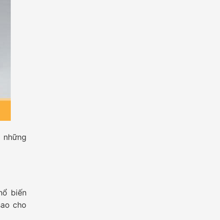
ào những
ổ biến
sao cho