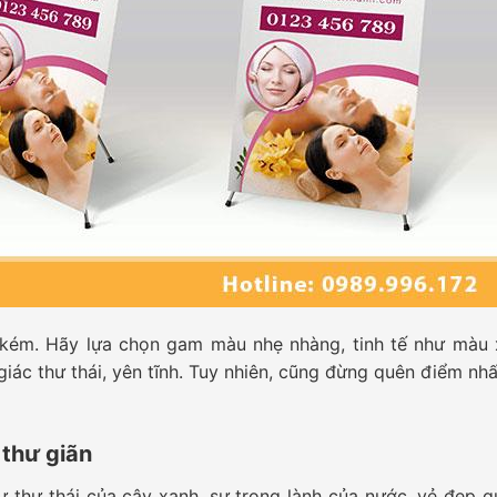
kém. Hãy lựa chọn gam màu nhẹ nhàng, tinh tế như màu 
iác thư thái, yên tĩnh. Tuy nhiên, cũng đừng quên điểm nh
 thư giãn
sự thư thái của cây xanh, sự trong lành của nước, vẻ đẹp q