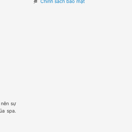
Chính sách bảo mật
 nên sự
ủa spa.