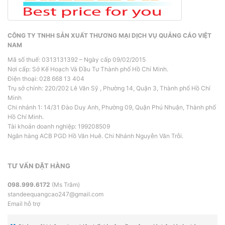
CÔNG TY TNHH SẢN XUẤT THƯƠNG MẠI DỊCH VỤ QUẢNG CÁO VIỆT
NAM
Mã số thuế: 0313131392 – Ngày cấp 09/02/2015
Nơi cấp: Sở Kế Hoạch Và Đầu Tư Thành phố Hồ Chí Minh.
Điện thoại: 028 668 13 404
Trụ sở chính: 220/202 Lê Văn Sỹ , Phường 14, Quận 3, Thành phố Hồ Chí
Minh
Chi nhánh 1: 14/31 Đào Duy Anh, Phường 09, Quận Phú Nhuận, Thành phố
Hồ Chí Minh.
Tài khoản doanh nghiệp: 199208509
Ngân hàng ACB PGD Hồ Văn Huê. Chi Nhánh Nguyễn Văn Trỗi.
TƯ VẤN ĐẶT HÀNG
098.999.6172
(Ms Trâm)
standeequangcao247@gmail.com
Email hỗ trợ