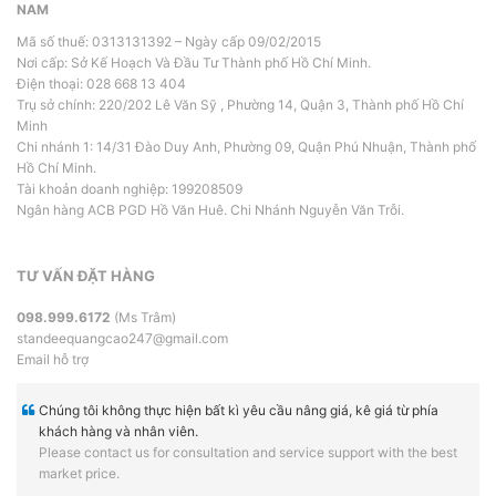
NAM
Mã số thuế: 0313131392 – Ngày cấp 09/02/2015
Nơi cấp: Sở Kế Hoạch Và Đầu Tư Thành phố Hồ Chí Minh.
Điện thoại: 028 668 13 404
Trụ sở chính: 220/202 Lê Văn Sỹ , Phường 14, Quận 3, Thành phố Hồ Chí
Minh
Chi nhánh 1: 14/31 Đào Duy Anh, Phường 09, Quận Phú Nhuận, Thành phố
Hồ Chí Minh.
Tài khoản doanh nghiệp: 199208509
Ngân hàng ACB PGD Hồ Văn Huê. Chi Nhánh Nguyễn Văn Trỗi.
TƯ VẤN ĐẶT HÀNG
098.999.6172
(Ms Trâm)
standeequangcao247@gmail.com
Email hỗ trợ
Chúng tôi không thực hiện bất kì yêu cầu nâng giá, kê giá từ phía
khách hàng và nhân viên.
Please contact us for consultation and service support with the best
market price.